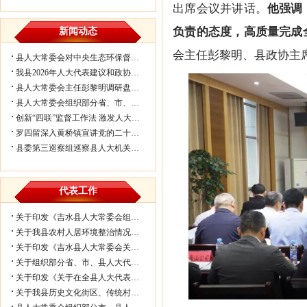
出席会议并讲话。
他强调
负责的态度，高质量完成
新闻动态
会主任彭黎明、县政协主
县人大常委会对中央生态环保督察反馈...
我县2026年人大代表建议和政协委员提...
县人大常委会主任彭黎明调研盘谷镇乡...
县人大常委会组织部分省、市、县人大代...
创新“四联”监督工作法 激发人大履职...
罗四留深入黄桥镇宣讲党的二十届四中...
县委第三巡察组巡察县人大机关情况反...
代表工作
关于印发《吉水县人大常委会组织部分...
关于我县农村人居环境整治情况的视察...
关于印发《吉水县人大常委会关于进一...
关于组织部分省、市、县人大代表视察我...
关于印发《关于在全县人大代表中开展...
关于我县历史文化街区、传统村落保护...