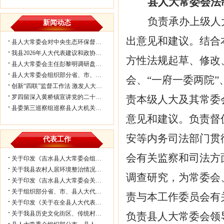
县人大常委会法
负责承办上级人
新闻动态
出意见和建议。结合
县人大常委会对中央生态环保督察反馈...
我县2026年人大代表建议和政协委员提...
方性法规起草、修改
县人大常委会主任彭黎明调研盘谷镇乡...
县人大常委会组织部分省、市、县人大代...
会、“一府一委两院
创新“四联”监督工作法 激发人大履职...
罗四留深入黄桥镇宣讲党的二十届四中...
责本级人大及其常委
县委第三巡察组巡察县人大机关情况反...
意见和建议。负责督
安等内务司法部门贯
代表工作
会有关监察和司法方
关于印发《吉水县人大常委会组织部分...
关于我县农村人居环境整治情况的视察...
调查研究，为常委会
关于印发《吉水县人大常委会关于进一...
关于组织部分省、市、县人大代表视察我...
责与本工作委员会有
关于印发《关于在全县人大代表中开展...
关于我县历史文化街区、传统村落保护...
负责县人大常委会领